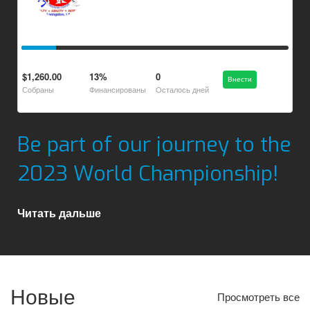
$1,260.00
13%
0
Внести
Собраны
Финансированы
Oсталось дней
Be part of our journey to the
2023 World Championship!
Читать дальше
Новые
Просмотреть все