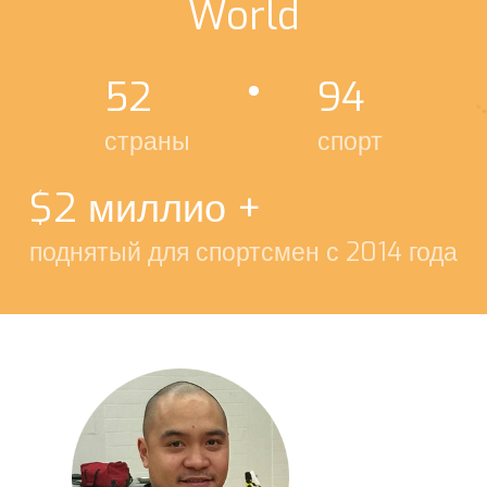
World
52
94
страны
спорт
$2 миллио +
поднятый для спортсмен с 2014 года