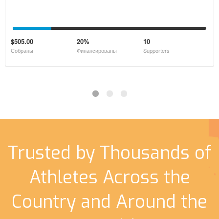
$505.00
20%
10
Собраны
Финансированы
Supporters
Trusted by Thousands of
Athletes Across the
Country and Around the