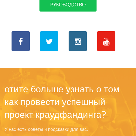
PУКОВОДСТВО
отите больше узнать о том
как провести успешный
проект краудфандинга?
У нас есть советы и подсказки для вас.