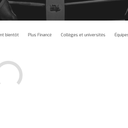
ant bientôt
Plus Financé
Collèges et universités
Équipe