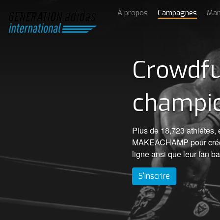
À propos
Campagnes
Man
Crowdfu
champi
Plus de 18,723 athlètes, é
MAKEACHAMP pour créer e
ligne ansi que leur fan b
S'inscrire