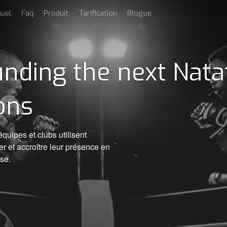
uel
Faq
Produit
Tarification
Blogue
nding the next Nata
ons
quipes et clubs utilisent
t accroître leur présence en
ase.