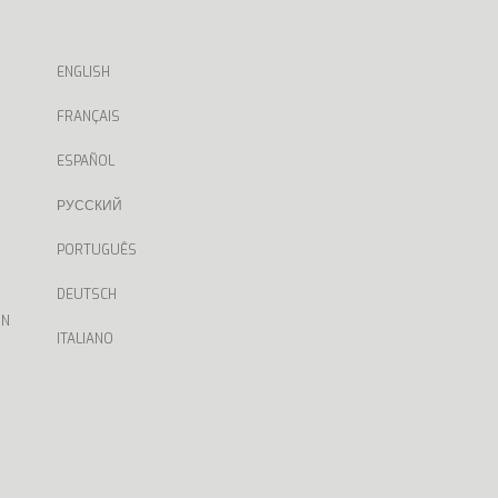
ENGLISH
FRANÇAIS
ESPAÑOL
РУССКИЙ
PORTUGUÊS
DEUTSCH
ON
ITALIANO