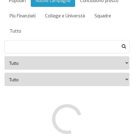
Popolari
Nuove campagne
Concludono presto
Più Finanziati
College e Universtà
Squadre
Tutto